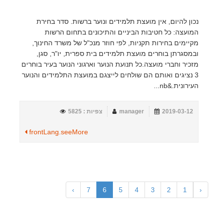
נכון להיום, אין מועצת תלמידים ונוער ברשות. סדר בחירת
המועצה: כל חטיבות הביניים והתיכונים בתחום הרשות
מקיימים בחירות תקניות, לפי חוזר מנכ"ל של משרד החינוך,
ובמסגרתן בוחרים מועצת תלמידים בית ספרית, יו"ר, סגן,
מזכיר וחברי מועצה.כל תנועת הנוער וארגוני הנוער בעיר בוחרים
3 נציגים ואותם הם שולחים לייצגם במועצת התלמידים והנוער
העירונית.&nb...
2019-03-12
manager
צפיות : 5825
frontLang.seeMore
›
7
6
5
4
3
2
1
‹