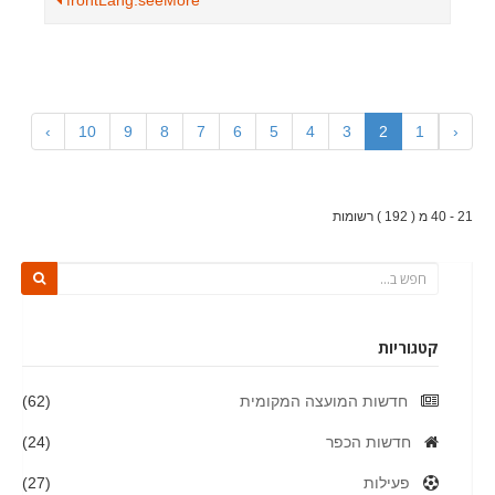
frontLang.seeMore
›
10
9
8
7
6
5
4
3
2
1
‹
21 - 40 מ ( 192 ) רשומות
קטגוריות
חדשות המועצה המקומית
(62)
חדשות הכפר
(24)
פעילות
(27)