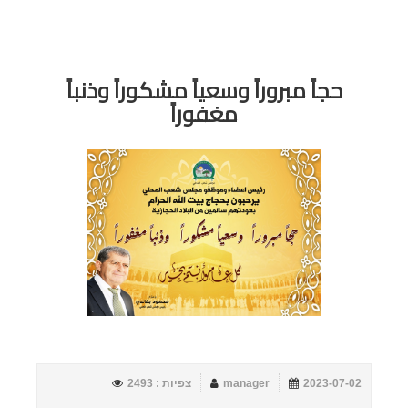
حجاً مبروراً وسعياً مشكوراً وذنباً
مغفوراً
2023-07-02
manager
צפיות : 2493