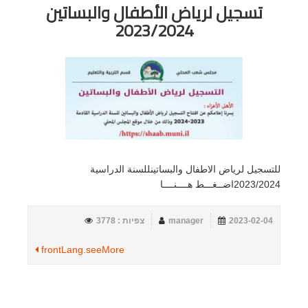
تسجيل لرياض الأطفال والبساتين
2023/2024
للتسجيل لرياض الاطفال والبساتينللسنة الدراسية
2023/2024اضــغـــط هــــنــــا
2023-02-04
manager
צפיות : 3778
frontLang.seeMore