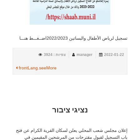
تسجيل لرياض الأطفال والبساتين 2022/2023اضــغـــط هنـــا
2022-01-22
manager
צפיות : 3924
frontLang.seeMore
נציגי ציבור
إعلان مجلس شعب المحلي يعلن لسكان القرية الكرام عن فتح
باب التسجيل لقبول مقترحات من المرشحين المقيمين في