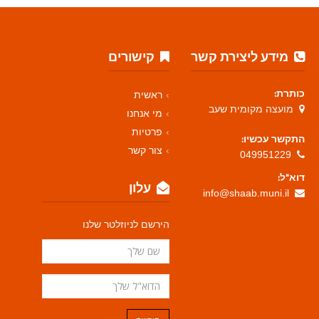
מידע ליצירת קשר
קישורים
כותרת:
ראשית
מועצה מקומית שעב
מי אנחנו
פרטיות
התקשר עכשיו:
צור קשר
049951229
דוא"ל:
עלון
info@shaab.muni.il
הירשם לניוזלטר שלנו