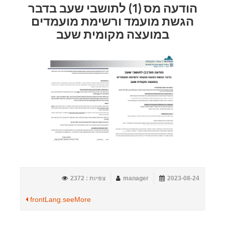
הודעה מס (1) לתושבי שעב בדבר
הגשת מועמד ורשימת מועמדים
במועצה מקומית שעב
2023-08-24
manager
צפיות : 2372
frontLang.seeMore