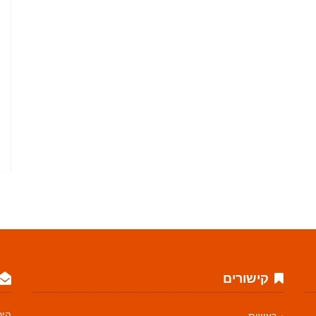
קישורים
היר