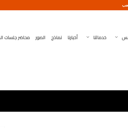
شعب
لس
خدماتنا
أخبارنا
نماذج
الصور
محاضر جلسات ال