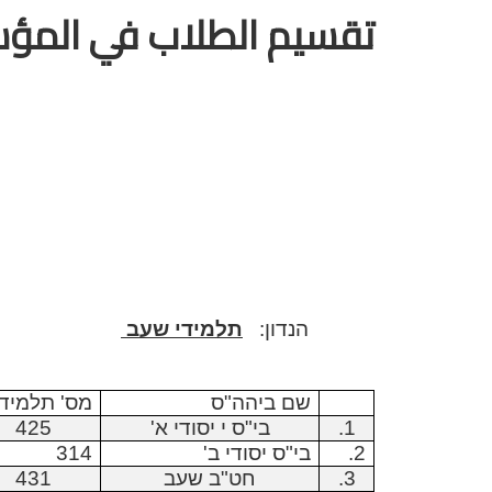
تقسيم الطلاب في المؤس
הנדון:
תלמידי שעב
שם ביהה"ס
מס' תלמיד
1.
בי"ס י יסודי א'
425
2.
בי"ס יסודי ב'
314
3.
חט"ב שעב
431