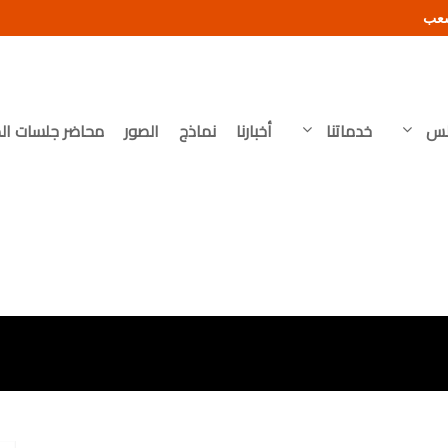
شعب
لس
خدماتنا
أخبارنا
نماذج
الصور
محاضر جلسات ال