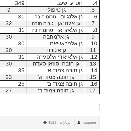
4.
חט"ע
שעב
349
5.
גן טיפולי
9
6.
גן אלנג'ום
31
טרום חובה
7.
גן אלחנאן
32
טרום חובה
8.
גן אלאזהאר
31
טרום חובה
9.
גן אלמחבה
30
10.
גן אלפראשאת
30
11.
גן אלורוד
30
12.
גן אלאיאדי אלסגירה
31
13.
גן חובה סוזאן סעדה
30
14.
גן חובה צמוד א'
35
15.
גן חובה צמוד א'
33
16.
גן חובה צמוד ב'
25
17
גן חובה צמוד ב'
27
manager
الزيارات : 4523