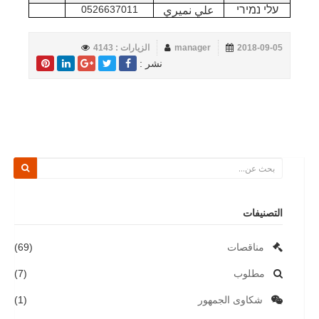
עלי נמירי
0526637011
علي نميري
2018-09-05
manager
الزيارات : 4143
نشر :
التصنيفات
مناقصات
(69)
مطلوب
(7)
شكاوى الجمهور
(1)