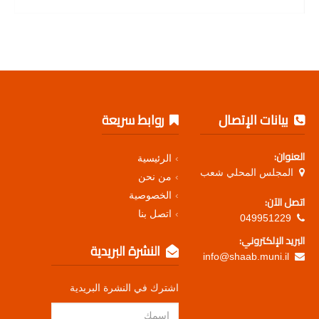
بيانات الإتصال
روابط سريعة
العنوان:
الرئيسية
المجلس المحلي شعب
من نحن
الخصوصية
اتصل الآن:
اتصل بنا
049951229
البريد الإلكتروني:
النشرة البريدية
info@shaab.muni.il
اشترك في النشرة البريدية