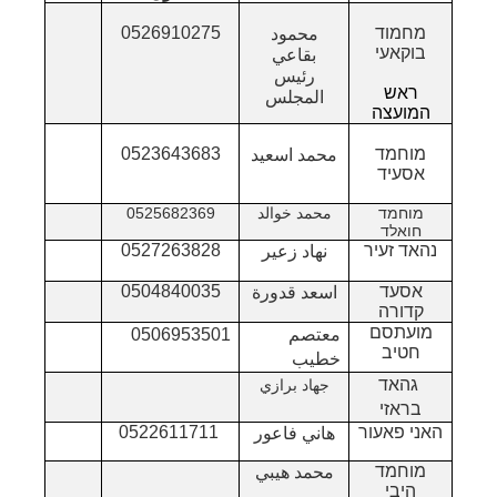
מחמוד
0526910275
محمود
בוקאעי
بقاعي
رئيس
ראש
المجلس
המועצה
מוחמד
0523643683
محمد اسعيد
אסעיד
מוחמד
محمد خوالد
0525682369
חואלד
נהאד זעיר
0527263828
نهاد زعير
אסעד
0504840035
اسعد قدورة
קדורה
מועתסם
معتصم
0506953501
חטיב
خطيب
גהאד
جهاد برازي
בראזי
האני פאעור
0522611711
هاني فاعور
מוחמד
محمد هيبي
היבי