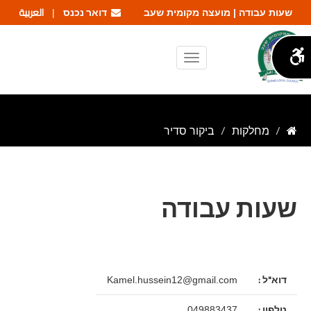
דואר נכנס
العربية
שעות עבודה | מועצה מקומית שעב
|
מחלקות
ביקור סדיר
שעות עבודה
דוא"ל :
Kamel.hussein12@gmail.com
טלפון :
049883437