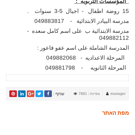
المؤسسات التربويه :
15 روضة اطفال - اجيال 5-3 سنوات .
مدرسة البيادر الابتدائية - 049883817
مدرسة الابتدائية ب على اسم كامل سعده -
049882112
المدرسة الشاملة على اسم عفو فاعور :
المرحلة الاعداديه - 049882068
المرحلة الثانويه - 049881798
שתף :
manager
צפיות : 7881
מפת האתר