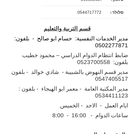
סלולר :
0544717772
قسم التربية والتعليم
مدير الخدمات النفسية: حسام ابو صالح - بلفون:
0502277871
ضابط انتظام الدوام الدراسي – محمود خطيب
بلفون: 0523700558
مدير قسم النهوض بالشبيبة - شادي خوالد - بلفون
0547405517
مدير المكتبة العامة - معمر ابو الهيجاء - بلفون :
0534411123
ايام العمل - الاحد - الخميس
ساعات الدوام - 16:00 - 8:00