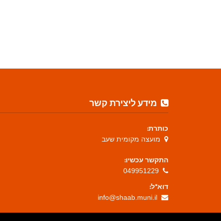
מידע ליצירת קשר
כותרת:
מועצה מקומית שעב
התקשר עכשיו:
049951229
דוא"ל:
info@shaab.muni.il