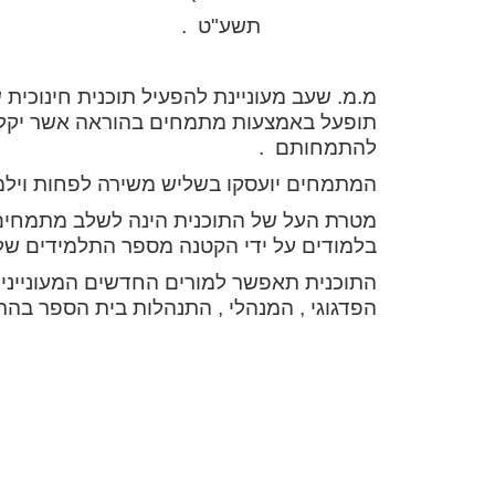
תשע"ט .
מ.מ. שעב מעוניינת להפעיל תוכנית חינוכית
תופעל באמצעות מתמחים בהוראה אשר יקלטו
להתמחותם .
המתמחים יועסקו בשליש משירה לפחות וילמדו קבוצות תל
מטרת העל של התוכנית הינה לשלב מתמחים 
בלמודים על ידי הקטנה מספר התלמידים של 
התוכנית תאפשר למורים החדשים המעוניינים
הפדגוגי , המנהלי , התנהלות בית הספר בה
בכבוד
ד"ר מרתא 
מפקחת כוללת ע
בישוב 