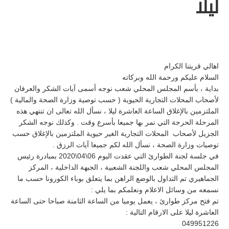
ليلا
اهالي قريتنا الكرام
السلام عليكم ورحمة الله وبركاته
بداية ، بأسم المجلس المحلي شعب نوجه أسمى آيات الشكر والعرفان
لأصحاب المحلات التجارية الحيوية ( حسب توصية وزارة الصحة والمالية )
الملتزمين بالإغلاق الساعة العاشرة ليلا ، نسأل الله تعالى ان تنتهي هذه
المرحلة الحرجة التي نمر بها جميعا بأسرع وقت . وكذلك نوجه الشكر
الجزيل لأصحاب المحلات التجارية الغير حيوية الملتزمين بالإغلاق حسب
توصيات وزارة الصحة ، نسأل الله لكم جميعا آيات الرزق .
في جلسة لجنة الطوارئ التي عقدت اليوم 06\04\2020 بمبادرة رئيس
المجلس المحلي شعب واللجنة الشعبية ، الجبهة الداخلية ، المركز
الجماهيري تم التداول بالوضع الراهن بما يتعلق بوباء الكورونا حسب ما
نسمعه من وسائل الاعلام ونعلمكم بما يلي :
تم فتح مركز طوارئ ، يعمل يوميا من الساعة الثامنة صباحا حتى الساعة
العاشرة ليلا على الارقام التالية :
049951226