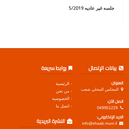
جلسه غير عاديه 5/2019
بيانات الإتصال
روابط سريعة
العنوان:
الرئيسية
المجلس المحلي شعب
من نحن
الخصوصية
اتصل الآن:
اتصل بنا
049951229
البريد الإلكتروني:
النشرة البريدية
info@shaab.muni.il