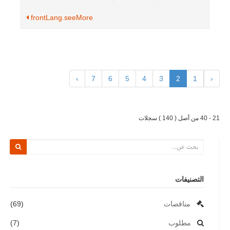
frontLang.seeMore
›
7
6
5
4
3
2
1
‹
21 - 40 من أصل ( 140 ) سجلات
التصنيفات
مناقصات
(69)
مطلوب
(7)