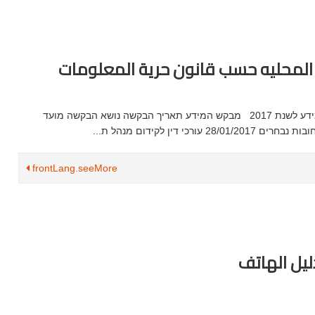
 المحليه حسب قانون حرية المعلومات
דוח פונים למועצה המקומית שעב עפ"י חוק חופש המידע לשנת 2017 מבקש המידע תאריך הבקשה נושא הבקשה מועד
frontLang.seeMore
ليل الهاتف