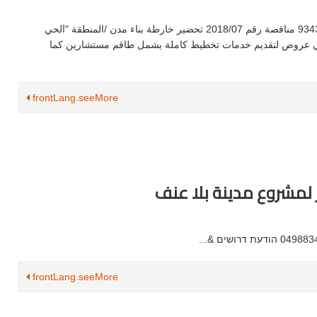
المجلس المحلي شعب ت 9883437/04 فاكس 9343889/04 مناقصة رقم 2018/07 تحضير خارطة بناء مدن /المنطقة "الحي
هذا تلقي عروض لتقديم خدمات تخطيط كاملة يشمل طاقم مستشارين كما
frontLang.seeMore
مشروع مدينة بلا عنف
frontLang.seeMore