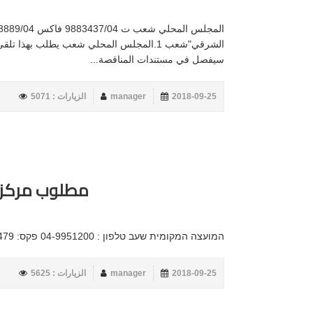
الشرقي"شعب 1.المجلس المحلي شعب يطلب ب
سيفصل في مستندات المناقصة...
2018-09-25
manager
الزيارات : 5071
مطلوب مركز ل
המועצה המקומית שעב טלפון : 04-9951200 פקס: 049883479 הודעת דרושים &...
2018-09-25
manager
الزيارات : 5625