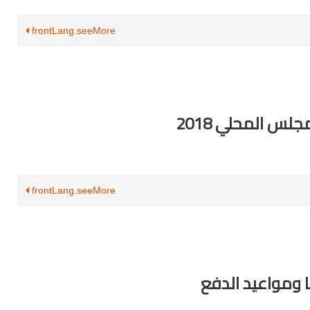
frontLang.seeMore
جلس المحلي 2018
frontLang.seeMore
نا ومواعيد الدفع