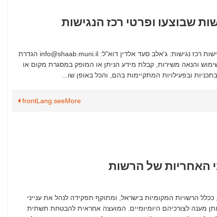
ות שבוצעו ופרטי רכז הנגישות
מידע על התאמות נגישות שבוצעו ופרטי רכז הנגישות נגישות רכז נגישות: ג'אלב סעד אלדין דוא"ל: info@shaab.muni.il הגדרת
ימוש והנאה משירות, קבלת מידע הניתן או המופק במסגרת מקום או
ניות ובפעילויות המתקיימות בהם, והכל באופן שו...
frontLang.seeMore
י האחריות של הרשות
כלל הרשויות המקומיות בישראל, ומתוקף תפקידה לנהל את ענייני
תן מענה לצורכיהם היומיומיים. המועצה אחראית להבטחת תשתית