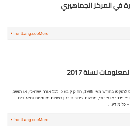
frontLang.seeMore
معلومات لسنة 2017
חוק חופש המידע חוק חופש המידע התשנ"ח-1998, נכנס לתוקפו בחודש מאי 1998, החוק קובע כי לכל אזרח ישראלי, או תושב,
 פרטי או ציבורי, מרשות ציבורית כגין רשויות מקומיות ותאגידים
– כל מידע...
frontLang.seeMore