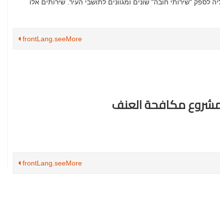
ה לספק "שירותי חובה" שונים ומגוונים לתושבי העיר. שירותים אלו
frontLang.seeMore
مشروع مكافحة العنف
frontLang.seeMore