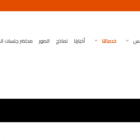
لس
خدماتنا
أخبارنا
نماذج
الصور
محاضر جلسات ال