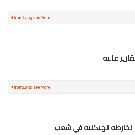
frontLang.seeMore
قارير ماليه
frontLang.seeMore
لخارطه الهيكليه في شعب