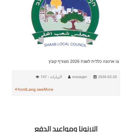
צו ארנונה כללית לשנת 2026 מצורף קובץ
2026-02-26
manager
الزيارات : 747
frontLang.seeMore
الارنونا ومواعيد الدفع