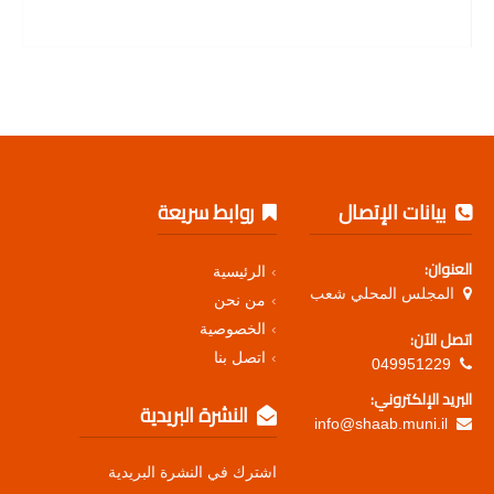
بيانات الإتصال
روابط سريعة
العنوان:
الرئيسية
المجلس المحلي شعب
من نحن
الخصوصية
اتصل الآن:
اتصل بنا
049951229
البريد الإلكتروني:
النشرة البريدية
info@shaab.muni.il
اشترك في النشرة البريدية