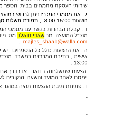
שירותי העסקת מתמחים בבית
הספר מה
ג . את מסמכי המכרז ניתן לרכוש במועצ
השעות 8:00-15:00
,
תמורת תשלום סך של 500 ₪ אשר ל
ד . קבלת הבהרות בקשר עם מסמכי המכ
מנכ
"
ל המועצה מר
שאדי חואלד
מס' נייד
.
majles_shaab@walla.com
ה . את ההצעות כולל כל הנספחים , יש
13:00 .
הצעות שתשלחנה בדואר , או בדרך אחר
יימסרו לאחר המועד והשעה הנקובים לעיל 
ו . פתיחת תיבת ההצעות תהיה במועד א