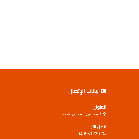
بيانات الإتصال
العنوان:
المجلس المحلي شعب
اتصل الآن:
049951229