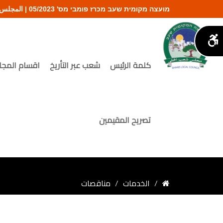
מועצה מקומית שעב מכרז פומבי מס' 05/2023 | المجلس المحلي شعب
كلمة الرئيس
شعب عبر التأريخ
اقسام المج
تصريح المقيمين
الخدمات
مناقصات