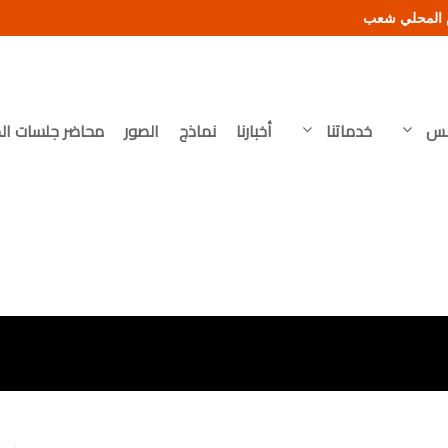
لس
خدماتنا
أخبارنا
نماذج
الصور
محاضر جلسات ال