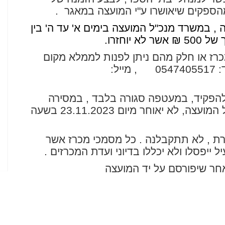
ספקים שיאושרו ע
"
י המועצה במאגר
.
ה , במשרד מנכ
"
ל המועצה בימים א' עד ה' בין
א יוחזרו
.
רז או חלק מהם ניתן לפנות לממלא מקום
:
0547405517
, מייל:
 להפקיד, במעטפה סגורה בלבד , במסירה
אישית , בתיבת המכרזים במשרד מנכ"ל המועצה, לא יאוחר מיום 23.11.2023 בשעה
ת , לא תתקבלנה . כל מסמכי מכרז אשר
ייפסלו ולא יכללו בדיוני ועדת המכרזים .
חר שיפורסם על יד המועצה