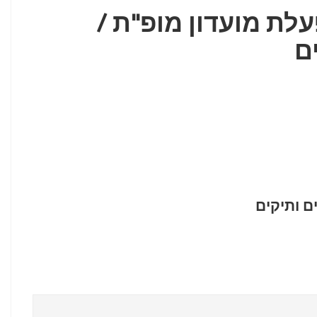
ס' 07/2025 הפעלת מועדון מופ"ת /
ם
ם ותיקים